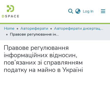
(current)
Log In
Communities & Collections
Home
Автореферати
Автореферати дисертацій
Правове регулювання інформаційних відносин, пов’язаних зі справлянням податку на майно в Україні
All of DSpace
Правове регулювання
Statistics
інформаційних відносин,
пов’язаних зі справлянням
податку на майно в Україні