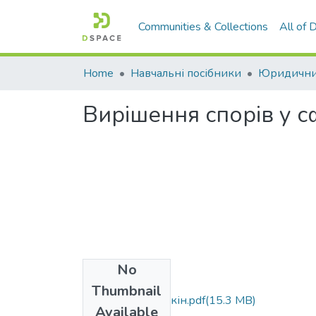
Communities & Collections
All of
Home
Навчальні посібники
Юридични
Вирішення спорів у 
No
Files
Thumbnail
посібник Костяшкін.pdf
(15.3 MB)
Available