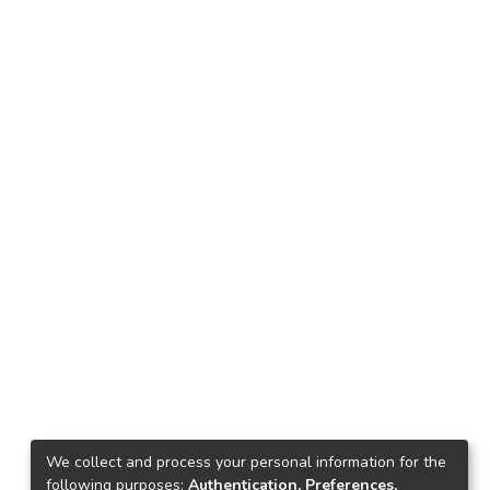
We collect and process your personal information for the
following purposes:
Authentication, Preferences,