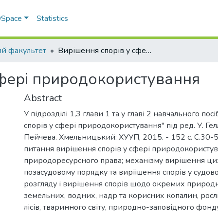
 DSpace
Statistics
й факультет
Вирішення спорів у сфері природокористування
сфері природокористування
Abstract
У підрозділі 1,3 глави 1 та у главі 2 навчального по
спорів у сфері природокористування" під ред. У. Гел
Пейчева. Хмельницький: ХУУП, 2015. - 152 с. С.30-5
питання вирішення спорів у сфері природокористува
природоресурсного права; механізму вирішення цих
позасудовому порядку та виріішення спорів у судов
розгляду і вирішення спорів щодо окремих природн
земельних, водних, надр та корисних копалин, росли
лісів, тваринного світу, природно-заповідного фонд