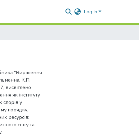
Log In
сібника "Вирішення
льманна, К.П.
7, висвітлено
ння як інституту
 спорів у
ому порядку,
их ресурсів:
нного світу та
у.