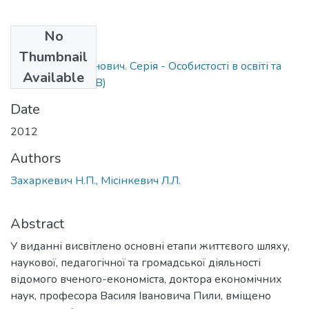
No
Files
Thumbnail
Пила Василь Іванович. Серія - Особистості в освіті та
Available
науці.pdf
(4.42 MB)
Date
2012
Authors
Захаркевич Н.П., Місінкевич Л.Л.
Abstract
У виданні висвітлено основні етапи життєвого шляху,
наукової, педагогічної та громадської діяльності
відомого вченого-економіста, доктора економічних
наук, професора Василя Івановича Пили, вміщено