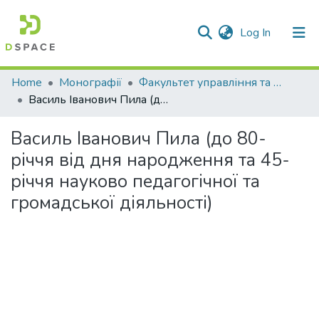
(current)
Log In
Communities & Collections
Home
Монографії
Факультет управління та економіки
Василь Іванович Пила (до 80-річчя від дня народження та 45-річчя науково педагогічної та громадської діяльності)
All of DSpace
Василь Іванович Пила (до 80-
Statistics
річчя від дня народження та 45-
річчя науково педагогічної та
громадської діяльності)