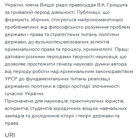
України, члена Вищої ради правосуддя В.К. Грищука
за тривалий період діяльності. Публікації, що
формують збірник, стосуються найрізноманітнішої
проблематики: від філософського розуміння проблем
держави і права та стратегічних питань політики
держави, до вузькоспеціалізованих аспектів
кримінального права та процесу, кримінології. Праці
датовані різними періодами творчості науковця, що
дозволяє простежити генезу наукової думки автора
від періоду роботи над кримінальним законодавством
УРСР до фундаментальних питань реалізації
державної політики в сфері протидії злочинності
сучасної України.
Призначено для науковців, практикуючих юристів,
аспірантів, студентів юридичних вищих навчальних
закладів та дослідників історії і теорії держави та
права.
URI