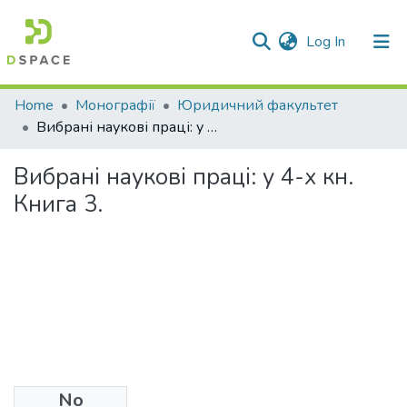
(current)
Log In
Communities & Collections
Home
Монографії
Юридичний факультет
Вибрані наукові праці: у 4-х кн. Книга 3.
All of DSpace
Вибрані наукові праці: у 4-х кн.
Statistics
Книга 3.
No