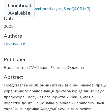
Files
Thumbnail
gryshchuk_v.k_vybrani_praci.knyga_3.pdf
(6.05 MB)
Available
Date
2025
Authors
Грищук В.К.
Publisher
Видавницво ХУУП імені Леоніда Юзькова
Abstract
Представлений збірник містить вибрані наукові праці
українського правознавця, доктора юридичних наук,
професора, Заслуженого юриста України, члена-
кореспондента Національної академії правових наук
України, академіка Академії наук вищої освіти