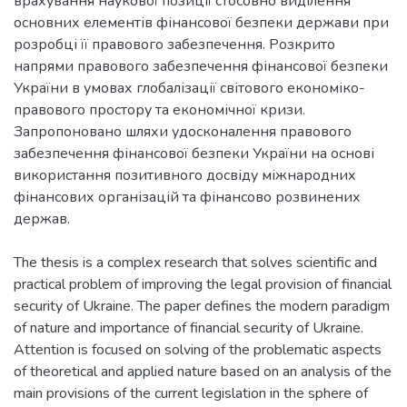
врахування наукової позиції стосовно виділення
основних елементів фінансової безпеки держави при
розробці її правового забезпечення. Розкрито
напрями правового забезпечення фінансової безпеки
України в умовах глобалізації світового економіко-
правового простору та економічної кризи.
Запропоновано шляхи удосконалення правового
забезпечення фінансової безпеки України на основі
використання позитивного досвіду міжнародних
фінансових організацій та фінансово розвинених
держав.
The thesis is a complex research that solves scientific and
practical problem of improving the legal provision of financial
security of Ukraine. The paper defines the modern paradigm
of nature and importance of financial security of Ukraine.
Attention is focused on solving of the problematic aspects
of theoretical and applied nature based on an analysis of the
main provisions of the current legislation in the sphere of