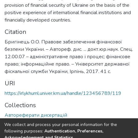
provision of financial security of Ukraine on the basis of the
positive experience of international financial institutions and
financially developed countries.
Citation
Бригінець О.О. Правове забезпечення фінансової
безпеки України. – Автореф. дис. ... докт.юр.наук. Спец.
12.00.07 – адміністративне право і процес; фінансове
право; інформаційне право. – Університет державної
фіскальної служби України, Ірпінь, 2017. 41 с.
URI
https://irlykhuml.univer.km.ua/handle/123456789/119
Collections
Автореферати дисертацій
We collect and process your personal information for the
Full item page
following purposes:
Authentication, Preferences,
Acknowledgement and Statistics
.