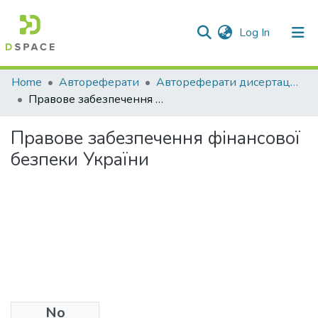
(current)
Log In
Communities & Collections
Home
Автореферати
Автореферати дисертацій
Правове забезпечення фінансової безпеки України
All of DSpace
Правове забезпечення фінансової
Statistics
безпеки України
No