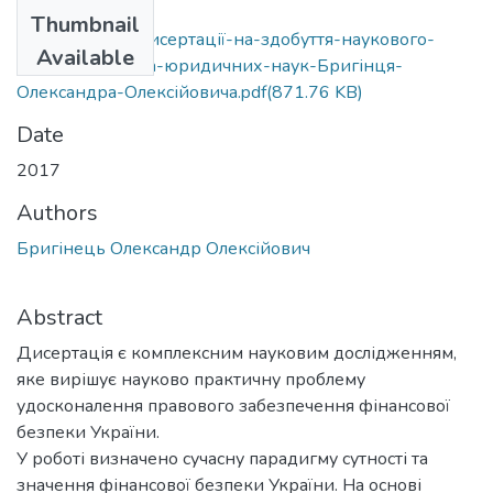
Files
Thumbnail
Автореферат-дисертації-на-здобуття-наукового-
Available
ступеня-доктора-юридичних-наук-Бригінця-
Олександра-Олексійовича.pdf
(871.76 KB)
Date
2017
Authors
Бригінець Олександр Олексійович
Abstract
Дисертація є комплексним науковим дослідженням,
яке вирішує науково практичну проблему
удосконалення правового забезпечення фінансової
безпеки України.
У роботі визначено сучасну парадигму сутності та
значення фінансової безпеки України. На основі