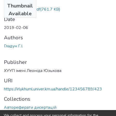
Files
Thumbnail
Aref_Gladun_G.I..pdf
(761.7 KB)
Available
Date
2019-02-06
Authors
Гладун Г.І.
Publisher
ХУУП імені Леоніда Юзькова
URI
https://irlykhuml.univer.km.ua/handle/123456789/423
Collections
Автореферати дисертацій
We collect and process your personal information for the