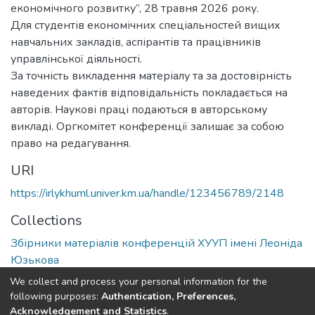
економічного розвитку”, 28 травня 2026 року.
Для студентів економічних спеціальностей вищих
навчальних закладів, аспірантів та працівників
управлінської діяльності.
За точність викладення матеріалу та за достовірність
наведених фактів відповідальність покладається на
авторів. Наукові праці подаються в авторському
викладі. Оргкомітет конференції залишає за собою
право на редагування.
URI
https://irlykhuml.univer.km.ua/handle/123456789/2148
Collections
Збірники матеріалів конференцій ХУУП імені Леоніда
Юзькова
We collect and process your personal information for the
Full item page
following purposes:
Authentication, Preferences,
Acknowledgement and Statistics
.