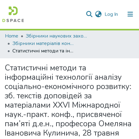
(current)
Log In
Communities & Collections
Home
Збірники наукових заходів
Збірники матеріалів конференцій ХУУП імені Леоніда Юзькова
All of DSpace
Статистичні методи та інформаційні технології аналізу соціально-економічного розвитку: зб. текстів доповідей за матеріалами XXVI Міжнародної наук.-практ. конф., присвяченої пам’яті д.е.н., професора Омеляна Івановича Кулинича, 28 травня 2026 р. – Хмельницький: Хмельницький університет управління та права імені Леоніда Юзькова, 2026.– 201 с.
Statistics
Статистичні методи та
інформаційні технології аналізу
соціально-економічного розвитку:
зб. текстів доповідей за
матеріалами XXVI Міжнародної
наук.-практ. конф., присвяченої
пам’яті д.е.н., професора Омеляна
Івановича Кулинича, 28 травня