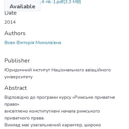
rimske-pravo-2014-rik-1.pdf
(3.3 MB)
Available
Date
2014
Authors
Вовк Вікторія Миколаївна
Publisher
Юридичний інститут Національного авіаційного
університету
Abstract
Відповідно до програми курсу «Римське приватне
право»
висвітлено конститутивні начала римського
приватного права.
Виклад має узагальнений характер, широко