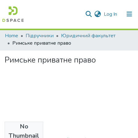
(current)
Log In
Communities & Collections
Home
Підручники
Юридичний факультет
Римське приватне право
All of DSpace
Римське приватне право
Statistics
No
Files
Thumbnail