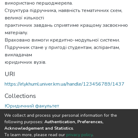
використано першоджерела.
Структура підручника, наявність тематичних схем,
великої кількості
практичних завдань сприятиме кращому засвоєнню
матеріалу.
Враховано вимоги кредитно-модульної сиcтеми.
Підручник стане у пригоді студентам, аспірантам,
викладачам
юридичних вузів.
URI
https://irlykhuml.univer.km.ua/handle/123456789/1437
Collections
Юридичний факультет
We collect and process your personal information for the
Full item page
following purposes:
Authentication, Preferences,
Acknowledgement and Statistics
.
To learn more, please read our
privacy policy
.