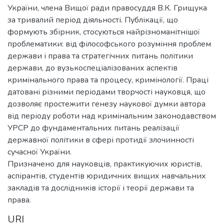
України, члена Вищої ради правосуддя В.К. Грищука
за тривалий період діяльності. Публікації, що
формують збірник, стосуються найрізноманітнішої
проблематики: від філософського розуміння проблем
держави і права та стратегічних питань політики
держави, до вузькоспеціалізованих аспектів
кримінального права та процесу, кримінології. Праці
датовані різними періодами творчості науковця, що
дозволяє простежити генезу наукової думки автора
від періоду роботи над кримінальним законодавством
УРСР до фундаментальних питань реалізації
державної політики в сфері протидії злочинності
сучасної України.
Призначено для науковців, практикуючих юристів,
аспірантів, студентів юридичних вищих навчальних
закладів та дослідників історії і теорії держави та
права.
URI