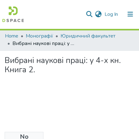
(current)
Log In
Communities & Collections
Home
Монографії
Юридичний факультет
Вибрані наукові праці: у 4-х кн. Книга 2.
All of DSpace
Вибрані наукові праці: у 4-х кн.
Statistics
Книга 2.
No