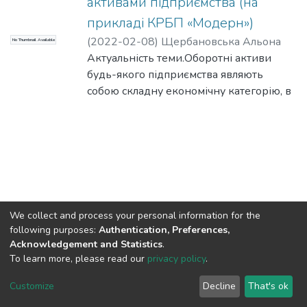
активами підприємства (на
прикладі КРБП «Модерн»)
(
2022-02-08
)
Щербановська Альона
No Thumbnail Available
Анатоліївна
Актуальність теми.Оборотні активи
будь-якого підприємства являють
собою складну економічну категорію, в
якій переплітається безліч теоретичних
і практичних аспектів. Тому організація
ефективної системи їх управління є
одним із найважливіших питань що
стоїть перед сучасними управлінцями.
У першу чергу, управління оборотними
активами підприємства
We collect and process your personal information for the
направлено на їх формування в
following purposes:
Authentication, Preferences,
необхідному і достатньому обсязі при
Acknowledgement and Statistics
.
найменших витратах, а також на
To learn more, please read our
privacy policy
.
DSpace software
copyright © 2002-2026
LYRASIS
підвищення ефективності їх
Cookie
Privacy
End User
Send
Customize
Decline
That's ok
використання. Ця
settings
policy
Agreement
Feedback
проблема особливо актуальна для