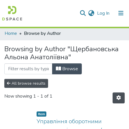
(current)
Log In
Communities & Collections
Home
Browse by Author
All of DSpace
Browsing by Author "Щербановська
Альона Анатоліївна"
Browse
All browse results
Now showing
1 - 1 of 1
Item
Управління оборотними