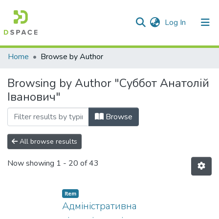
(current)
Log In
Communities & Collections
Home
Browse by Author
All of DSpace
Browsing by Author "Суббот Анатолій
Іванович"
Browse
All browse results
Now showing
1 - 20 of 43
Item
Адміністративна