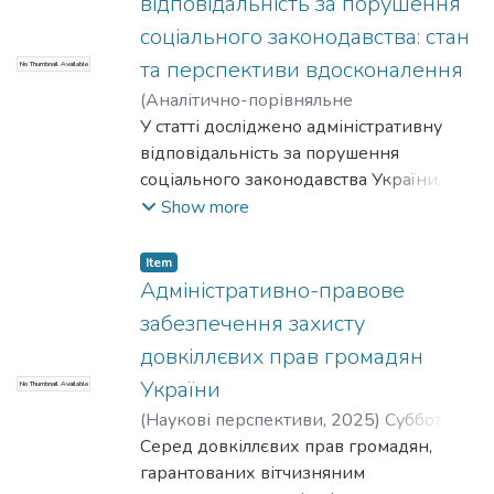
відповідальність за порушення
соціального законодавства: стан
та перспективи вдосконалення
No Thumbnail Available
(
Аналітично-порівняльне
правознавство,
У статті досліджено адміністративну
2025
)
Суббот Анатолій
Іванович
відповідальність за порушення
;
Ігонін Роман Вікторович
соціального законодавства України, з
урахуванням останніх трансформацій у
Show more
структурі публічної влади та
соціальному страхуванні. Акцент
Item
зроблено на аналізі положень Кодексу
Адміністративно-правове
України про адміністративні
забезпечення захисту
правопорушення (далі – КУпАП), які
довкіллєвих прав громадян
встановлюють відповідальність за
України
No Thumbnail Available
правопорушення у сфері соціального
захисту, зайнятості, пенсійного
(
Наукові перспективи,
2025
)
Суббот
забезпечення, охорони праці та
Анатолій Іванович
Серед довкіллєвих прав громадян,
соціального страхування. Автор
гарантованих вітчизняним