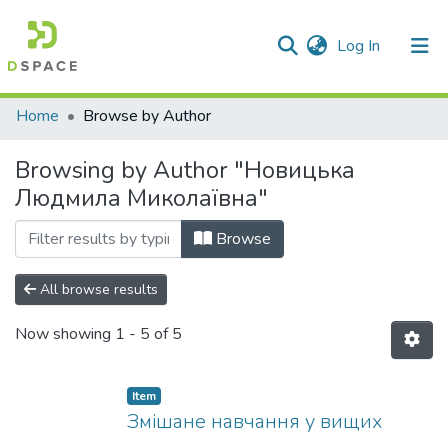
(current)
Log In
Communities & Collections
Home
Browse by Author
All of DSpace
Browsing by Author "Новицька
Людмила Миколаївна"
Browse
All browse results
Now showing
1 - 5 of 5
Item
Змішане навчання у вищих