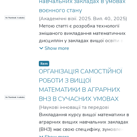
навчальних закладах в умовах
воєнного стану
(
Академічні візії. 2025. Вип. 40.,
2025
)
No Thumbnail Available
Новицька Людмила Миколаївна
Метою статті є розробка технології
змішаного викладання математичних
дисциплін у закладах вищої освіти в
умовах війни та експериментальна
Show more
перевірка її ефективності. Матеріали та
методи дослідження. Проведено
Item
систематичний аналіз літератури;
ОРГАНІЗАЦІЯ САМОСТІЙНОЇ
вивчення понятійного апарату;
РОБОТИ З ВИЩОЇ
моделювання; узагальнення
МАТЕМАТИКИ В АГРАРНИХ
педагогічного досвіду. Педагогічний
ВНЗ В СУЧАСНИХ УМОВАХ
No Thumbnail Available
експеримент проводився на базі
Вінницького національного аграрного
(
Наукові інновації та передові
університету. Були використані наступні
технології. 2025. № 5 (45). С. 1323-
Викладання курсу вищої математики в
методи дослідження: спостереження,
1336.,
аграрних вищих навчальних закладах
2025
)
Новицька Людмила
співбесіди, анкетування, тестування,
Миколаївна
(ВНЗ) має свою специфіку, зумовлену
методика діагностичних контрольних
як особливостями майбутньої