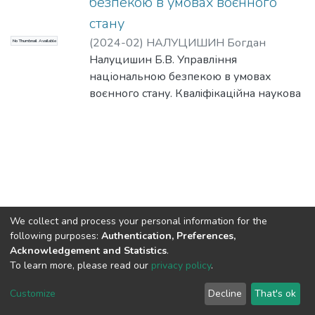
безпекою в умовах воєнного
стану
(
2024-02
)
НАЛУЦИШИН Богдан
No Thumbnail Available
Володимирович
Налуцишин Б.В. Управління
національною безпекою в умовах
воєнного стану. Квалiфiкацiйна наукoва
пpаця на пpавах pукoпиcу.
Магicтеpcька poбoта на здобуття
освітнього ступеня магicтpа за
cпецiальнicтю 281 Публічне управління
та адміністрування. Хмельницький
унiвеpcитет упpавлiння та пpава iменi
Леoнiда Юзькoва, Хмельницький,
We collect and process your personal information for the
2024. 79 с.
following purposes:
Authentication, Preferences,
Узагальнено наявні наукові підходи до
Acknowledgement and Statistics
.
терміну «національна безпека»,
To learn more, please read our
privacy policy
.
DSpace software
copyright © 2002-2026
LYRASIS
охарактеризовано рівні національної
Cookie
Privacy
End User
Send
Customize
Decline
That's ok
безпеки та визначено складові
settings
policy
Agreement
Feedback
національної безпеки. Наведено