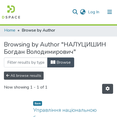
(current)
Log In
Communities & Collections
Home
Browse by Author
All of DSpace
Browsing by Author "НАЛУЦИШИН
Богдан Володимирович"
Browse
All browse results
Now showing
1 - 1 of 1
Item
Управління національною