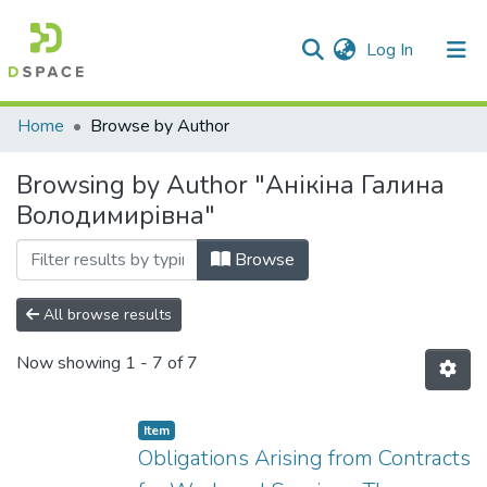
(current)
Log In
Communities & Collections
Home
Browse by Author
All of DSpace
Browsing by Author "Анікіна Галина
Володимирівна"
Browse
All browse results
Now showing
1 - 7 of 7
Item
Obligations Arising from Contracts