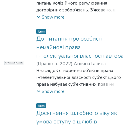
Галина Володимирівна
питань колізійного регулювання
робіт від договорів про надання послуг.
договірних зобов’язань. З'ясовано, що в
національних правових системах світу
Show more
центральне місце у правовому
регулюванні договірних відносин
Item
належить колізійному принципу
До питання про особисті
автономії волі (lex voluntatis). Цей
немайнові права
колізійний принцип передбачає
інтелектуальної власності автора
можливість сторонам договірних
(
Право.ua.,
2022
)
Анікіна Галина
No Thumbnail Available
відносин з іноземним елементом
Володимирівна
Внаслідок створення об’єктів права
;
Anikina Halyna
самостійно обирати застосовне право,
Volodymyrivna
інтелектуальної власності суб’єкт цього
що регулює правовідносини між ними.
права набуває суб’єктивних прав не
Однак в міжнародній практиці
лише майнового але й особистого
Show more
законодавчого регулювання
немайнового характеру. Особливість
договірних відносин спостерігається
особистих немайнових прав
неоднакове застосування принципу
Item
інтелектуальної власності, полягає у
Досягнення шлюбного віку як
автономії волі.
тому, що вони існують у двох аспектах:-
умова вступу в шлюб в
а) як елемент системи особистих