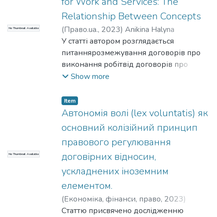
for Work and Services: The
Relationship Between Concepts
(
Право.ua.,
2023
)
Anikina Halyna
No Thumbnail Available
Volodymyrivna
У статті автором розглядається
;
Анікіна Галина
Володимирівна
питаннярозмежування договорів про
виконання робітвід договорів про
надання послуг. З’ясовано, що на
Show more
сучасному етапі розвитку вітчизняної
науки, в дослідженнях приділяється
Item
недостатньо уваги диференціації
Автономія волі (lex voluntatis) як
договорів про виконання робіт та
основний колізійний принцип
договорів про надання послуг.
правового регулювання
Незважаючи на окреме правове
договірних відносин,
No Thumbnail Available
регулювання, в юридичній літературі
дослідники досить часто підрядні
ускладнених іноземним
договори розглядають разом із
елементом.
договорами про надання послуг.
(
Економіка, фінанси, право,
2023
)
З’ясовано основні ознаки, що
Anikina Halyna Volodymyrivna
Статтю присвячено дослідженню
;
Анікіна
відрізняють договори про виконання